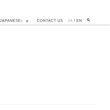
JAPANESE）
CONTACT US
JA
/ EN
83%BC%E3%82%B9No.9_%E5%A2%97%E8%B3%87216.5M_2