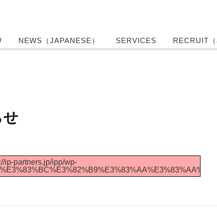
W
NEWS（JAPANESE）
SERVICES
RECRUIT（
らせ
//ip-partners.jp/ipp/wp-
3%A5%E3%83%BC%E3%82%B9%E3%83%AA%E3%83%AA%E3%