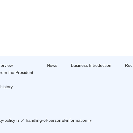
erview
News
Business Introduction
Recr
rom the President
history
cy-policy
／
handling-of-personal-information