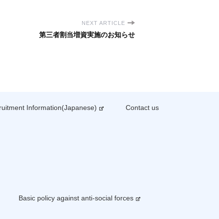
NEXT ARTICLE
第三者割当増資実施のお知らせ
uitment Information(Japanese)
Contact us
Basic policy against anti-social forces