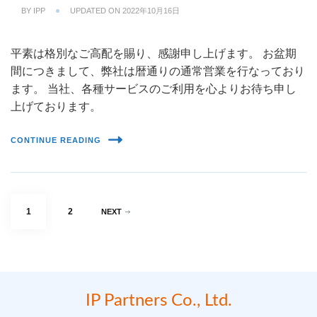
BY
IPP
UPDATED ON
2022年10月16日
平素は格別なご高配を賜り、感謝申し上げます。 お盆期
間につきまして、弊社は暦通りの通常営業を行なっており
ます。 当社、各種サービスのご利用を心よりお待ち申し
上げております。
CONTINUE READING
Posts
PAGE
PAGE
1
2
NEXT
pagination
IP Partners Co., Ltd.