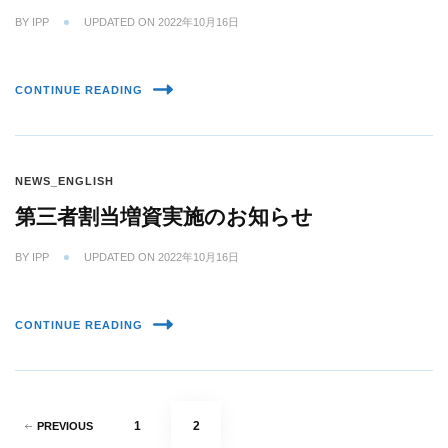
BY
IPP
UPDATED ON
2022年10月16日
CONTINUE READING
NEWS_ENGLISH
第三者割当増資実施のお知らせ
BY
IPP
UPDATED ON
2022年10月16日
CONTINUE READING
Posts
PAGE
PAGE
1
2
PREVIOUS